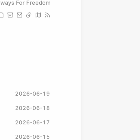
lways For Freedom
2026-06-19
2026-06-18
2026-06-17
2026-06-15