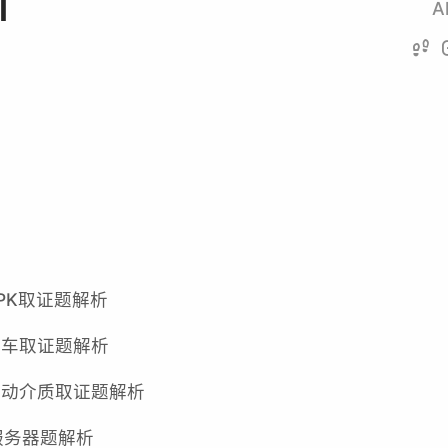
i
A
APK取证题解析
汽车取证题解析
 移动介质取证题解析
服务器题解析