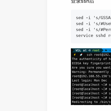
登录ssh后
sed -i 's/GSSA
sed -i 's/#Use
sed -i 's/#Per