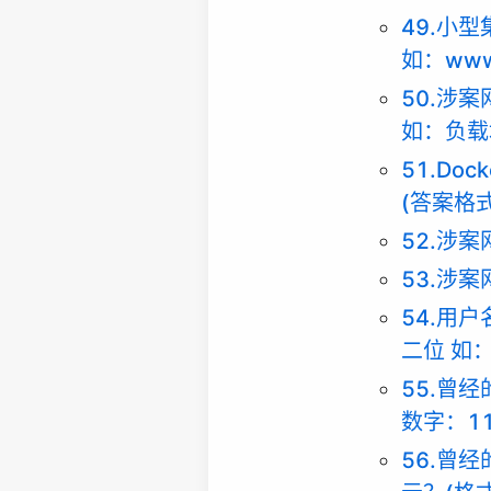
49.小
如：
www
50.涉
如：负载
51.D
(答案格式
52.涉
53.涉
54.用
二位 如：1
55.曾
数字：11
56.曾经