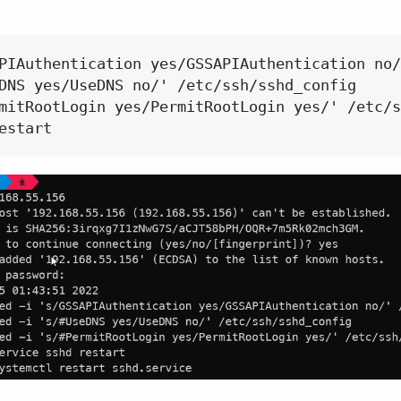
PIAuthentication yes/GSSAPIAuthentication no/
DNS yes/UseDNS no/' /etc/ssh/sshd_config

mitRootLogin yes/PermitRootLogin yes/' /etc/s