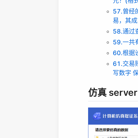
元？(格式
57.曾经
易，其成
58.通
59.一
60.根
61.交
写数字 保
仿真 server